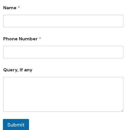
Name
*
*
Phone Number
*
*
N
u
m
b
e
Query, If any
r
Submit