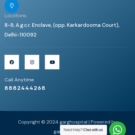
Locations
8-9, A.g.c.r. Enclave, (opp. Karkardooma Court),
Delhi-110092
Call Anytime
8882444268
Copyright © 2024 garghospital | Powered by
Need Help?
Chat with us
garghospital